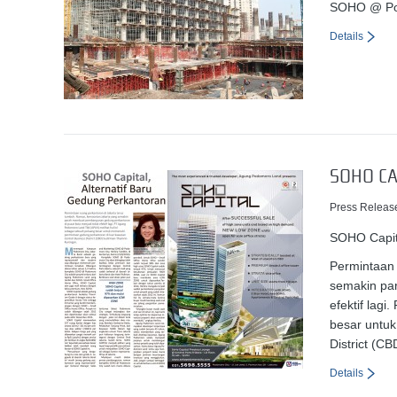
SOHO @ Pod
Details
SOHO CA
Press Releas
SOHO Capita
Permintaan 
semakin pa
efektif lag
besar untuk
District (C
Details