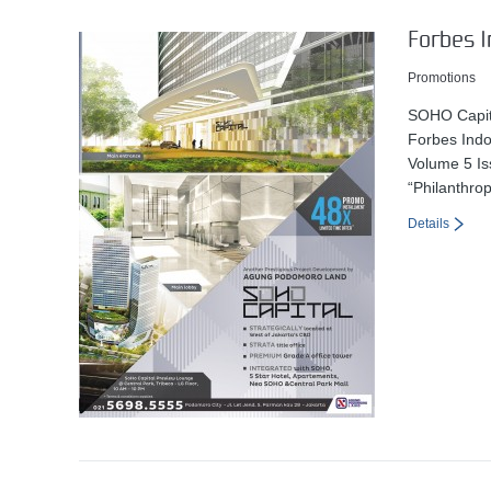
Forbes I
Promotions
SOHO Capit
Forbes Ind
Volume 5 Is
“Philanthro
Details