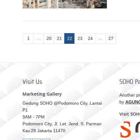
1
…
20
21
22
23
24
…
27
Visit Us
SOHO Pa
Marketing Gallery
Another pr
by
AGUN
Gedung SOHO @Podomoro City, Lantai
P1
Visit SO
9AM - 7PM
Podomoro City, Jl. Let. Jend. S. Parman
Kav.28 Jakarta 11470