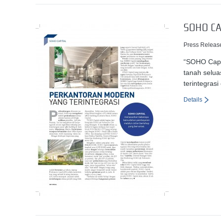
SOHO CA
Press Releas
“SOHO Capi
tanah selua
terintegras
Details