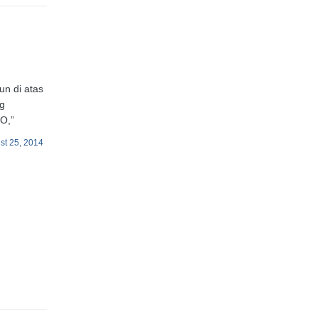
n di atas
ng
O,”
st 25, 2014