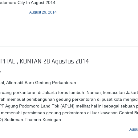
omoro City In August 2014
August 29, 2014
PITAL , KONTAN 28 Agustus 2014
e
l, Alternatif Baru Gedung Perkantoran
ruang perkantoran di Jakarta terus tumbuh. Namun, kemacetan Jakar
rah membuat pembangunan gedung perkantoran di pusat kota menjadi
i. PT Agung Podomoro Land Tbk (APLN) melihat hal ini sebagai sebuah 
 memenuhi permintaan gedung perkantoran di luar kawasan Central B
BD) Sudirman-Thamrin-Kuningan.
Augu