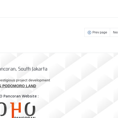
Prev page
Nex
ncoran, South Jakarta
estigious project development
G PODOMORO LAND
HO Pancoran Website :