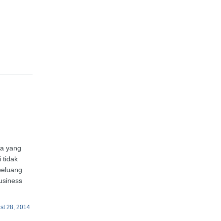
ta yang
 tidak
peluang
usiness
st 28, 2014